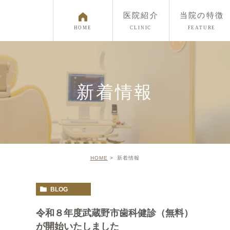
医院紹介
当院の特徴
HOME
CLINIC
FEATURE
むし
歯周
新着情報
小児
審美
矯
歯を
HOME
新着情報
BLOG
令和８年度武蔵野市歯科健診（無料）
が開始いたしました