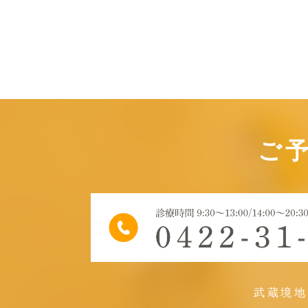
ご
武蔵境地