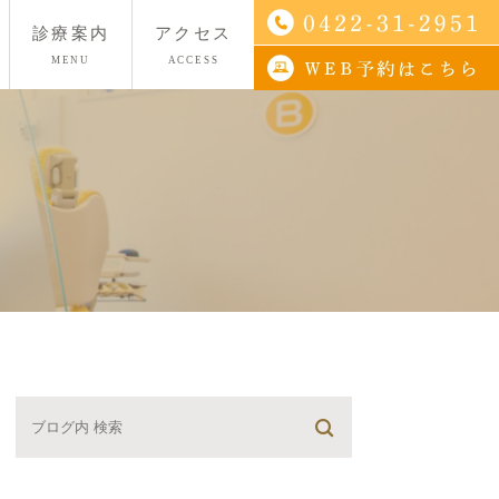
診療案内
アクセス
MENU
ACCESS
歯・根管治療
病・予防診療
歯科
治療・ホワイトニング・
正治療
失った方へ